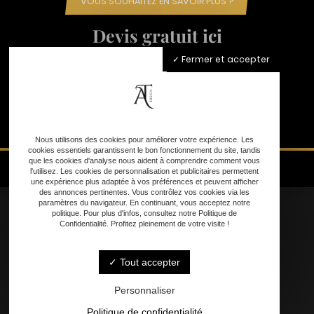
VOUS SOUHAITEZ EN SAVOIR PLUS ?
Devis gratuit ici
Fermer et accepter
Nous utilisons des cookies pour améliorer votre expérience. Les
cookies essentiels garantissent le bon fonctionnement du site, tandis
que les cookies d'analyse nous aident à comprendre comment vous
l'utilisez. Les cookies de personnalisation et publicitaires permettent
une expérience plus adaptée à vos préférences et peuvent afficher
des annonces pertinentes. Vous contrôlez vos cookies via les
paramètres du navigateur. En continuant, vous acceptez notre
politique. Pour plus d'infos, consultez notre Politique de
Confidentialité. Profitez pleinement de votre visite !
Accueil
Tout accepter
Nos Services
Personnalisation
Personnaliser
Contact
Politique de confidentialité