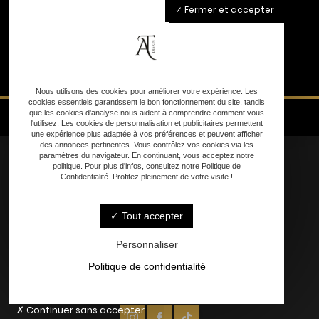
Fermer et accepter
Nous utilisons des cookies pour améliorer votre expérience. Les
cookies essentiels garantissent le bon fonctionnement du site, tandis
que les cookies d'analyse nous aident à comprendre comment vous
l'utilisez. Les cookies de personnalisation et publicitaires permettent
une expérience plus adaptée à vos préférences et peuvent afficher
des annonces pertinentes. Vous contrôlez vos cookies via les
paramètres du navigateur. En continuant, vous acceptez notre
politique. Pour plus d'infos, consultez notre Politique de
Confidentialité. Profitez pleinement de votre visite !
Accueil
Tout accepter
Nos Services
Personnalisation
Personnaliser
Contact
Politique de confidentialité
Continuer sans accepter