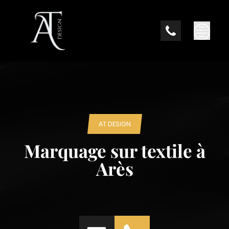
Skip
to
content
AT DESIGN
Marquage sur textile à
Arès