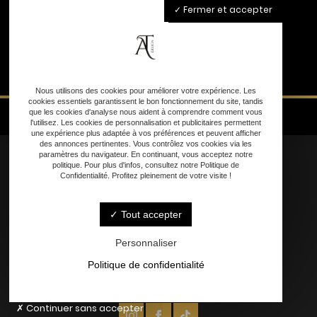
Fermer et accepter
Nous utilisons des cookies pour améliorer votre expérience. Les
cookies essentiels garantissent le bon fonctionnement du site, tandis
que les cookies d'analyse nous aident à comprendre comment vous
l'utilisez. Les cookies de personnalisation et publicitaires permettent
une expérience plus adaptée à vos préférences et peuvent afficher
des annonces pertinentes. Vous contrôlez vos cookies via les
paramètres du navigateur. En continuant, vous acceptez notre
politique. Pour plus d'infos, consultez notre Politique de
Confidentialité. Profitez pleinement de votre visite !
Accueil
Tout accepter
Nos Services
Personnalisation
Personnaliser
Contact
Politique de confidentialité
Continuer sans accepter