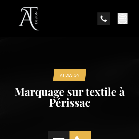
Skip
to
content
AT DESIGN
Marquage sur textile à
Périssac