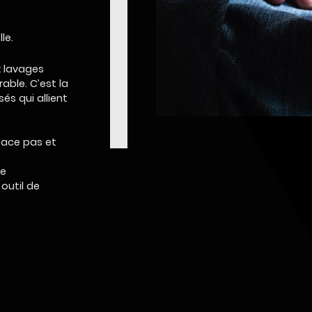
,
le.
x lavages
rable. C’est la
és qui allient
face pas et
ge
outil de