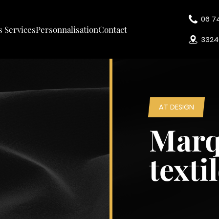
06 7
 Services
Personnalisation
Contact
3324
AT DESIGN
Marq
texti