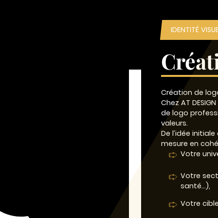
IDENTITÉ VISU
Créat
Création de log
Chez AT DESIGN
de logo professi
valeurs.
De l’idée initial
mesure en cohé
Votre univ
Votre secte
santé…),
Votre cibl