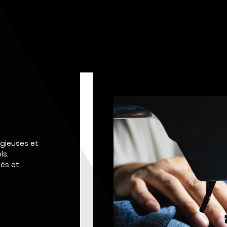
igieuses et
ls.
dés et