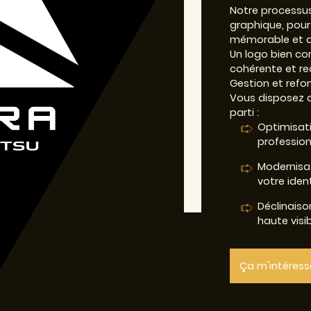
Notre processus
graphique, pour 
mémorable et ad
Un logo bien co
cohérente et re
Gestion et refo
Vous disposez dé
parti :
Optimisati
professionn
Modernisat
votre ident
Déclinaiso
haute visib
Ça m'intéress