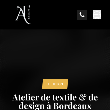
Skip
to
content
AT DESIGN
Atelier de textile & de
design à Bordeaux