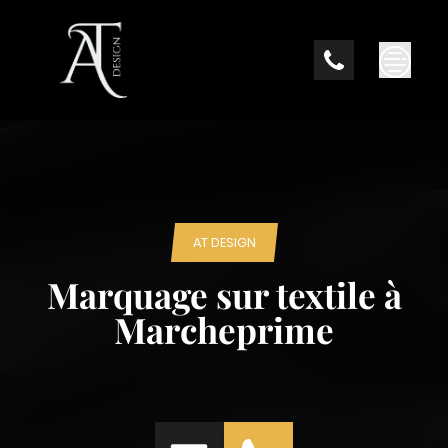
Skip
to
content
AT DESIGN
Marquage sur textile à
Marcheprime