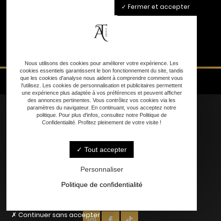
Fermer et accepter
Nous utilisons des cookies pour améliorer votre expérience. Les
cookies essentiels garantissent le bon fonctionnement du site, tandis
que les cookies d'analyse nous aident à comprendre comment vous
l'utilisez. Les cookies de personnalisation et publicitaires permettent
une expérience plus adaptée à vos préférences et peuvent afficher
des annonces pertinentes. Vous contrôlez vos cookies via les
paramètres du navigateur. En continuant, vous acceptez notre
politique. Pour plus d'infos, consultez notre Politique de
Confidentialité. Profitez pleinement de votre visite !
Accueil
Tout accepter
Nos Services
Personnalisation
Personnaliser
Contact
Politique de confidentialité
Continuer sans accepter