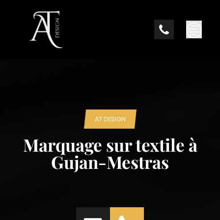
Skip
to
content
AT DESIGN
Marquage sur textile à
Gujan-Mestras