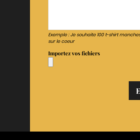
Exemple : Je souhaite 100 t-shirt manche
sur le coeur
Importez vos fichiers