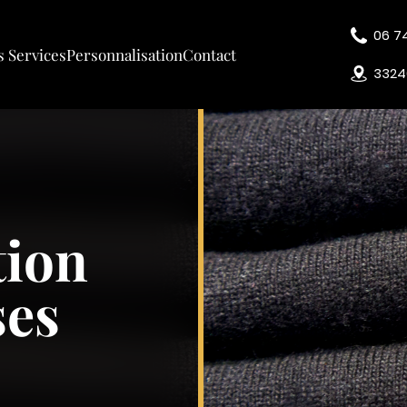
06 7
 Services
Personnalisation
Contact
3324
tion
ses