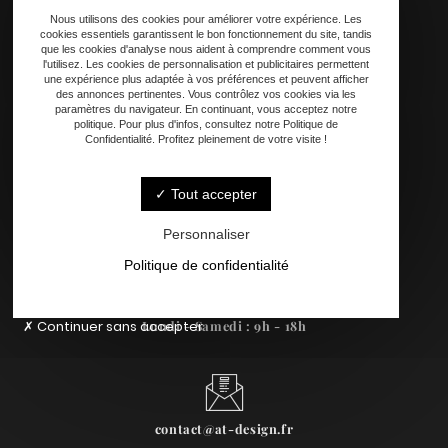
Personnalisation
Nous utilisons des cookies pour améliorer votre expérience. Les
Contact
cookies essentiels garantissent le bon fonctionnement du site, tandis
que les cookies d'analyse nous aident à comprendre comment vous
l'utilisez. Les cookies de personnalisation et publicitaires permettent
une expérience plus adaptée à vos préférences et peuvent afficher
des annonces pertinentes. Vous contrôlez vos cookies via les
paramètres du navigateur. En continuant, vous acceptez notre
politique. Pour plus d'infos, consultez notre Politique de
Confidentialité. Profitez pleinement de votre visite !
Tout accepter
33240 Périssac
Personnaliser
Politique de confidentialité
Continuer sans accepter
Lundi - Samedi : 9h - 18h
contact@at-design.fr