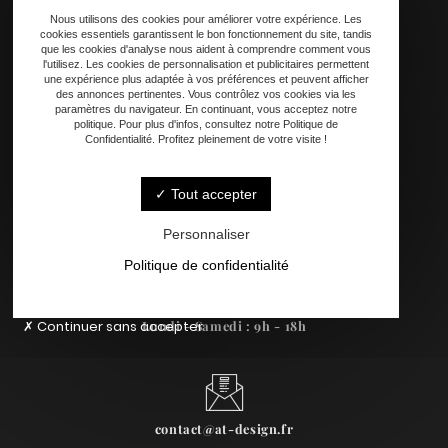
Personnalisation
Nous utilisons des cookies pour améliorer votre expérience. Les
Contact
cookies essentiels garantissent le bon fonctionnement du site, tandis
que les cookies d'analyse nous aident à comprendre comment vous
l'utilisez. Les cookies de personnalisation et publicitaires permettent
une expérience plus adaptée à vos préférences et peuvent afficher
des annonces pertinentes. Vous contrôlez vos cookies via les
paramètres du navigateur. En continuant, vous acceptez notre
politique. Pour plus d'infos, consultez notre Politique de
Confidentialité. Profitez pleinement de votre visite !
Tout accepter
33240 Périssac
Personnaliser
Politique de confidentialité
Continuer sans accepter
Lundi - Samedi : 9h - 18h
contact@at-design.fr