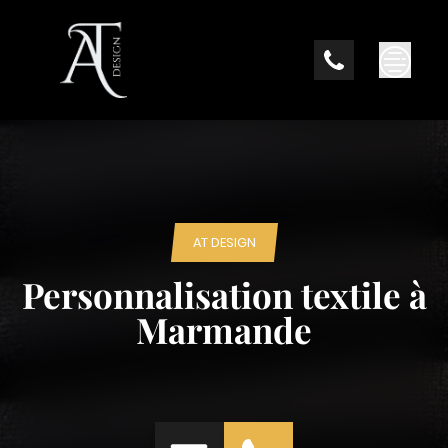
Skip
to
content
AT DESIGN
Personnalisation textile à
Marmande