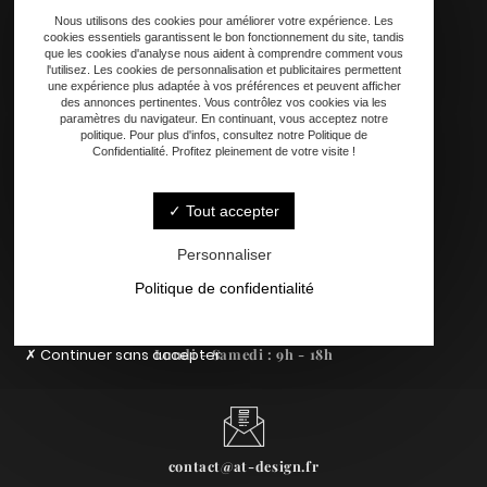
Personnalisation
Nous utilisons des cookies pour améliorer votre expérience. Les
Contact
cookies essentiels garantissent le bon fonctionnement du site, tandis
que les cookies d'analyse nous aident à comprendre comment vous
l'utilisez. Les cookies de personnalisation et publicitaires permettent
une expérience plus adaptée à vos préférences et peuvent afficher
des annonces pertinentes. Vous contrôlez vos cookies via les
paramètres du navigateur. En continuant, vous acceptez notre
politique. Pour plus d'infos, consultez notre Politique de
Confidentialité. Profitez pleinement de votre visite !
Tout accepter
33240 Périssac
Personnaliser
Politique de confidentialité
Continuer sans accepter
Lundi - Samedi : 9h - 18h
contact@at-design.fr