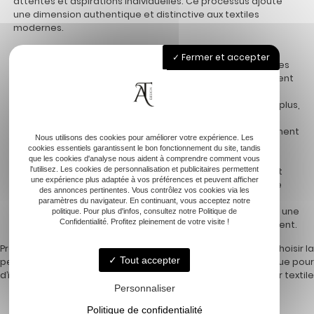
attentes et aspirations individuelles. Ce processus ajoute
une dimension authentique et distinctive aux textiles
modernes.
Les avancées technologiques facilitent cette
Fermer et accepter
personnalisation à grande échelle. Les imprimantes textiles
numériques et les logiciels de conception graphique offrent
des possibilités infinies. Les commandes se réalisent
rapidement et sans limites grâce à ces technologies. De plus,
ce modèle de personnalisation réduit les invendus. Les
produits personnalisés correspondent toujours parfaitement
Nous utilisons des cookies pour améliorer votre expérience. Les
aux attentes personnelles du client. Les entreprises
cookies essentiels garantissent le bon fonctionnement du site, tandis
investissent dans ces technologies pour répondre à une
que les cookies d'analyse nous aident à comprendre comment vous
l'utilisez. Les cookies de personnalisation et publicitaires permettent
demande croissante. Cela enrichit l’expérience d’achat et
une expérience plus adaptée à vos préférences et peuvent afficher
renforce la fidélité des consommateurs. L’imprimer textile
des annonces pertinentes. Vous contrôlez vos cookies via les
prend ainsi une nouvelle dimension. Il devient un vecteur
paramètres du navigateur. En continuant, vous acceptez notre
d’expression personnelle, de style, tout en s’ancrant dans une
politique. Pour plus d'infos, consultez notre Politique de
Confidentialité. Profitez pleinement de votre visite !
production respectueuse du client et de son environnement.
Previous:
Imprimer son tissu pour
Next:
Comment choisir la
Tout accepter
personnaliser sa décoration
meilleure technique pour
Navigation
d’intérieur
l’impression photo sur textile
Personnaliser
de
Politique de confidentialité