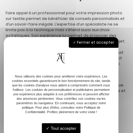
Faire appel à un professionnel pour votre impression photo
sur textile permet de bénéficier de conseils personnalisés et
d’un savoir-faire inégalé. L’expertise d’un spécialiste ne se
limite pas à la technique mais s’étend aussi aux choix
esthétiques. Son expérience lui permet de proposer des
solutions créatives pour maximiser l’impact visuel d’un projet.
Fermer et accepter
Il comprend les tendances actuelles du design textile et
suggère des innovations qui rehaussent la valeur du produit
final. Sa connaissance approfondie des matériaux garantit
une harmonie parfaite entre le design et le support choisi.
Le conseil d’un professionnel ne se limite pas à la simple
Nous utilisons des cookies pour améliorer votre expérience. Les
exécution de l’impression. Il offre également un
cookies essentiels garantissent le bon fonctionnement du site, tandis
accompagnement tout au long du processus, assurant que
que les cookies d'analyse nous aident à comprendre comment vous
l'utilisez. Les cookies de personnalisation et publicitaires permettent
chaque détail soit pris en compte. Leur savoir-faire unique et
une expérience plus adaptée à vos préférences et peuvent afficher
personnalisé différencie un service de qualité d’une
des annonces pertinentes. Vous contrôlez vos cookies via les
prestation standard. Seul un expert sait s’adapter aux
paramètres du navigateur. En continuant, vous acceptez notre
besoins spécifiques de chaque client, en respectant les
politique. Pour plus d'infos, consultez notre Politique de
Confidentialité. Profitez pleinement de votre visite !
particularités de chaque projet. En optant pour un
prestataire confirmé, on investit dans une relation de
confiance et un résultat qui répond non seulement aux
Tout accepter
attentes, mais les dépasse.