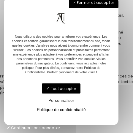
Fermer et accepter
Une fois l’impression achevée, le contrôle qualité devient
primordial. Cette vérification permet d’identifier
d’éventuelles imperfections invisibles au premier coup d’œil.
Le professionnel contrôle chaque pièce, assurant ainsi
uniformité et excellence du produit fini. Ce processus
d’impression découle d’un savoir-faire intégré, perfectionné
Nous utilisons des cookies pour améliorer votre expérience. Les
au fil des années. Seul un expert vous assure ainsi un rendu
cookies essentiels garantissent le bon fonctionnement du site, tandis
sans compromis. Chaque pièce est prête à être utilisée ou
que les cookies d'analyse nous aident à comprendre comment vous
distribuée directement après ce contrôle de qualité
l'utilisez. Les cookies de personnalisation et publicitaires permettent
rigoureux. Les finitions impeccables témoignent de la
une expérience plus adaptée à vos préférences et peuvent afficher
des annonces pertinentes. Vous contrôlez vos cookies via les
justesse et du professionnalisme investis dans chaque
paramètres du navigateur. En continuant, vous acceptez notre
projet.
politique. Pour plus d'infos, consultez notre Politique de
Confidentialité. Profitez pleinement de votre visite !
Previous:
L’importance des
Next:
Les nouvelles tendances de
vêtements d’entreprise
l’imprimer textile
Navigation
personnalisés pour renforcer
Tout accepter
l’image de marque
de
Personnaliser
l’article
Politique de confidentialité
Accueil
Continuer sans accepter