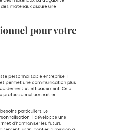
 des matériaux. La traçabilité
é des matériaux assure une
sionnel pour votre
te personnalisable entreprise. Il
nges et permet une communication plus
s rapidement et efficacement. Cela
Le professionnel connaît en
esoins particuliers. Le
rsonnalisation. Il développe une
ermet d’harmoniser les futurs
itement. Enfin, confier la mission à