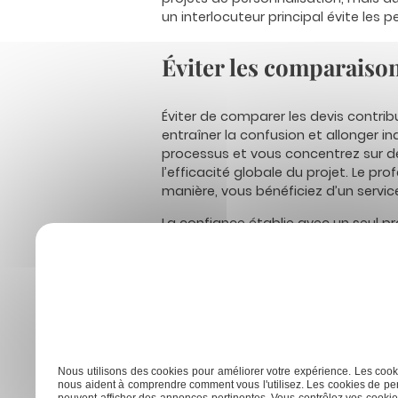
un interlocuteur principal évite les 
Éviter les comparaisons
Éviter de comparer les devis contri
entraîner la confusion et allonger in
processus et vous concentrez sur d
l’efficacité globale du projet. Le p
manière, vous bénéficiez d’un servic
La confiance établie avec un seul pr
Vous évitez les allers-retours const
et de livraison de vos vestes peuvent
engagements stratégiques. Le fait de
accroît l’énergie et les ressources d
Previous:
Imprimer du tissu : les techniques les p
Navigation
Nous utilisons des cookies pour améliorer votre expérience. Les cooki
nous aident à comprendre comment vous l'utilisez. Les cookies de per