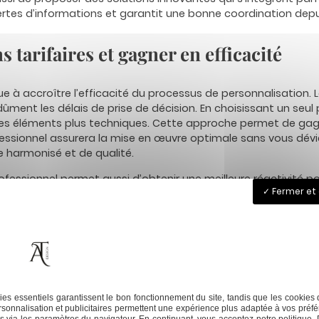
pertes d’informations et garantit une bonne coordination depui
 tarifaires et gagner en efficacité
bue à accroître l’efficacité du processus de personnalisation
dûment les délais de prise de décision. En choisissant un seul p
es éléments plus techniques. Cette approche permet de gag
rofessionnel assurera la mise en œuvre optimale sans vous dévie
e harmonisé et de qualité.
ofessionnel permet aussi d’obtenir une meilleure réactivité p
Fermer et
ants pour aligner les différents acteurs potentiels. En conséq
 être réduits. Ce qui vous offre plus de flexibilité et de sécur
 collaborer avec un interlocuteur unique simplifie aussi les 
isponibles pour d’autres actions internes à votre entreprise.
lus populaires
Next:
Explorez le floc
es essentiels garantissent le bon fonctionnement du site, tandis que les cookies 
sonnalisation et publicitaires permettent une expérience plus adaptée à vos préfé