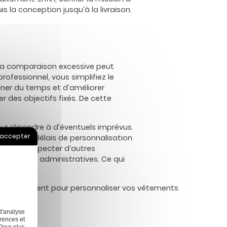
s la conception jusqu’à la livraison.
. La comparaison excessive peut
rofessionnel, vous simplifiez le
ner du temps et d’améliorer
r des objectifs fixés. De cette
our répondre à d’éventuels imprévus.
 accepter
uence, les délais de personnalisation
ité pour respecter d’autres
procédures administratives. Ce qui
age fluorescent pour personnaliser vos vêtements
d'analyse
rences et