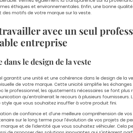
dérable. Vérifiez également la transparence sur la provenance
rmes éthiques et environnementales. Enfin, une bonne qualit
t des motifs de votre marque sur la veste.
travailler avec un seul profes
able entreprise
dans le design de la veste
l garantit une unité et une cohérence dans le design de la ves
té visuelle de votre marque. Cette unicité simplifie les écha
vec le professionnel, les ajustements nécessaires se font plu
ication qu’entraînerait le recours à plusieurs fournisseurs. 
style que vous souhaitez insuffler à votre produit fini.
elation de confiance et d’une meilleure compréhension de vos b
enaire sur le long terme pour l’évolution de vos projets de pe
arque et de l’identité que vous souhaitez véhiculer. Cela p
ssi de proposer des solutions innovantes qui s’intègrent parfa