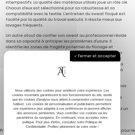
intempestifs. La qualité des matériaux utilisés joue un rôle clé.
Chacun d’eux est sélectionné pour sa robustesse et sa
compatibilité avec le textile. L’entretien du sweat floqué est
facilité par la qualité du travail exécuté. Il résiste mieux aux
lavages fréquents.
Un autre atout de confier son sweat au professionnel réside
dans sa capacité à anticiper les problèmes d’usure. Il
identifie les zones de fragilité potentiel du flocage et
renforce celles-ci. Cette anticipation évite les réparations
Fermer et accepter
coûteuses et préserve l’intégrité visuelle du vêtement. Les
machines et technologies avancées utilisées optimisent la
durabilité. Elles s’ajustent à chaque projet pour s’adapter à
des spécificités du tissu.
La durée de vie d’un flocage professionnel ne se mesure pas
Nous utilisons des cookies pour améliorer votre expérience. Les
seulement en mois, mais bien en années. Il contribue à
cookies essentiels garantissent le bon fonctionnement du site, tandis
garantir que chaque sweat shirt reste attrayant malgré le
que les cookies d'analyse nous aident à comprendre comment vous
temps et l’usure. La confiance placée dans le travail du
l'utilisez. Les cookies de personnalisation et publicitaires permettent
professionnel se traduit par une satisfaction durable. Seul un
une expérience plus adaptée à vos préférences et peuvent afficher
des annonces pertinentes. Vous contrôlez vos cookies via les
expert peut garantir telle pérennité. Bien au-delà de
paramètres du navigateur. En continuant, vous acceptez notre
l’esthétique, c’est l’assurance de la longévité qui prévaut.
politique. Pour plus d'infos, consultez notre Politique de
Confidentialité. Profitez pleinement de votre visite !
Previous:
Pourquoi choisir un
Next:
Idées créatives pour le